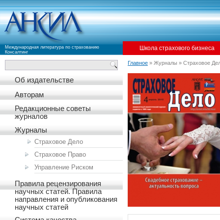
Международная литература по страхованию
Школа страхового бизнеса
Консалтинг
Главное
» Журналы » Страховое Де
Об издательстве
Авторам
Редакционные советы
журналов
Журналы
Страховое Дело
Страховое Право
Управление Риском
Правила рецензирования
научных статей. Правила
направления и опубликования
научных статей