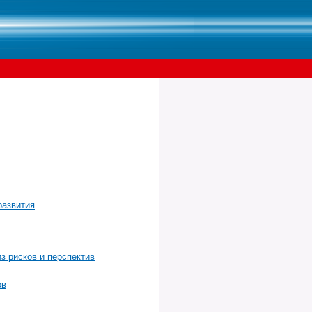
развития
з рисков и перспектив
ов