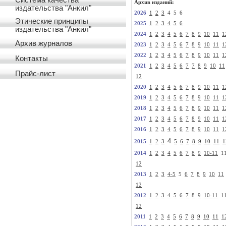
Система качества
Архив изданий:
издательства "Анкил"
2026
1
2
3
4 5 6
Этические принципы
2025
1
2
3
4
5
6
издательства "Анкил"
2024
1
2
3
4
5
6
7
8
9
10
11
1
Архив журналов
2023
1
2
3
4
5
6
7
8
9
10
11
1
2022
1
2
3
4
5
6
7
8
9
10
11
1
Контакты
2021
1
2
3
4
5
6
7
7
8
9
10
11
Прайс-лист
12
2020
1
2
3
4
5
6
7
8
9
10
11
1
2019
1
2
3
4
5
6
7
8
9
10
11
1
2018
1
2
3
4
5
6
7
8
9
10
11
1
2017
1
2
3
4
5
6
7
8
9
10
11
1
2016
1
2
3
4
5
6
7
8
9
10
11
1
4
2015
1
2
3
5
6
7
8
9
10
11
1
2014
1
2
3
4
5
6
7
8
9
10-11
1
12
2013
1
2
3
4-5
5
6
7
8
9
10
11
12
2012
1
2
3
4
5
6
7
8
9
10-11
1
12
2011
1
2
3
4
5
6
7
8
9
10
11
1