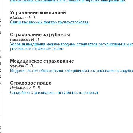
Рынок банкострахования в РФ: реалии и перспективы развития
Управление компанией
Юлдашев Р. Т.
2
Связи как важный фактор трудоустройства
2
2
Страхование за рубежом
Григоренко И. В.
Условия внедрения международных стандартов регулирования и к
российском страховом рынке
2
2
Медицинское страхование
2
Фурман Е. В.
2
Модели систем обязательного медицинского страхования в зарубе
2
Страховое право
2
Небольсина Е. В.
1
Свадебное страхование – актуальность вопроса
1
2