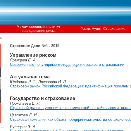
Международный институт
Риски. Аудит. Страхование
исследования риска
ло
Страховое Дело №4 - 2015
Управление риском
Яранцева Е. А.
Современные популярные методы оценки рисков в страховании
Актуальная тема
Юлдашев Р. Т., Логвинова И. Л.
Страховой рынок Российской Федерации: идентификация проблем 
Государство и страхование
Прокопьева Е. Л.
Страховой рынок в условиях экономической нестабильности: анали
Цветкова Л. И.
Страховая компания как объект предпринимательства ее акционер
Русецкая Э. А.