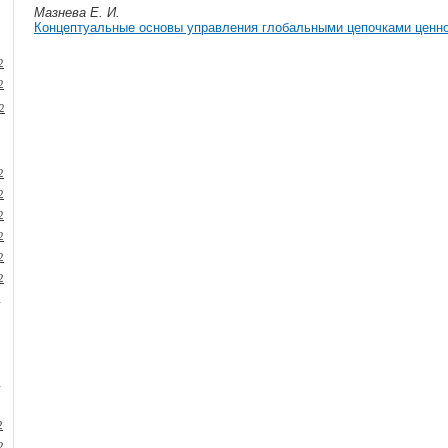
Мазнева Е. И.
Концептуальные основы управления глобальными цепочками ценно
2
2
2
2
2
2
2
2
2
1
1
2
2