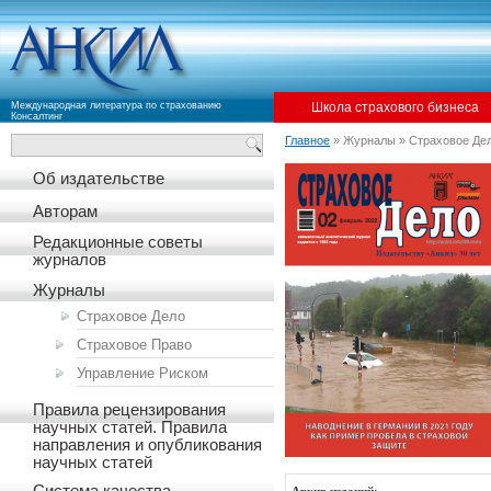
Международная литература по страхованию
Школа страхового бизнеса
Консалтинг
Главное
» Журналы » Страховое Де
Об издательстве
Авторам
Редакционные советы
журналов
Журналы
Страховое Дело
Страховое Право
Управление Риском
Правила рецензирования
научных статей. Правила
направления и опубликования
научных статей