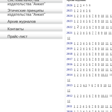
Система качества
Архив изданий:
издательства "Анкил"
2026
1
2
3
4 5 6
Этические принципы
2025
1
2
3
4
5
6
издательства "Анкил"
2024
1
2
3
4
5
6
7
8
9
10
11
1
Архив журналов
2023
1
2
3
4
5
6
7
8
9
10
11
1
2
2022
1
3
4
5
6
7
8
9
10
11
1
Контакты
2021
1
2
3
4
5
6
7
7
8
9
10
11
Прайс-лист
12
2020
1
2
3
4
5
6
7
8
9
10
11
1
2019
1
2
3
4
5
6
7
8
9
10
11
1
2018
1
2
3
4
5
6
7
8
9
10
11
1
2017
1
2
3
4
5
6
7
8
9
10
11
1
2016
1
2
3
4
5
6
7
8
9
10
11
1
2015
1
2
3
4
5
6
7
8
9
10
11
1
2014
1
2
3
4
5
6
7
8
9
10-11
1
12
2013
1
2
3
4-5
5
6
7
8
9
10
11
12
2012
1
2
3
4
5
6
7
8
9
10-11
1
12
2011
1
2
3
4
5
6
7
8
9
10
11
1
2010
1
2
3
4
5
6
7
8
9
10
11
1