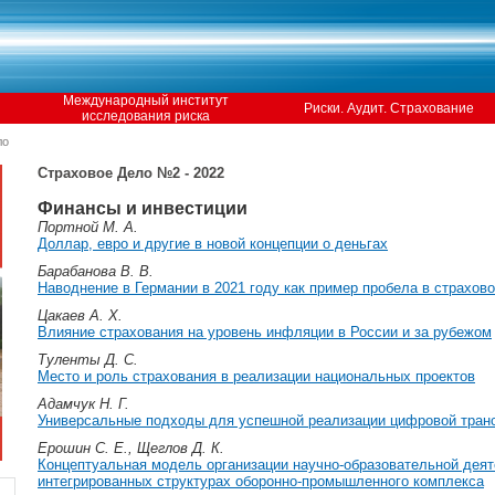
Международный институт
Риски. Аудит. Страхование
исследования риска
ло
Страховое Дело №2 - 2022
Финансы и инвестиции
Портной М. А.
Доллар, евро и другие в новой концепции о деньгах
Барабанова В. В.
Наводнение в Германии в 2021 году как пример пробела в страхов
Цакаев А. Х.
Влияние страхования на уровень инфляции в России и за рубежом
Туленты Д. С.
Место и роль страхования в реализации национальных проектов
Адамчук Н. Г.
Универсальные подходы для успешной реализации цифровой тран
Ерошин С. Е., Щеглов Д. К.
Концептуальная модель организации научно-образовательной деят
интегрированных структурах оборонно-промышленного комплекса