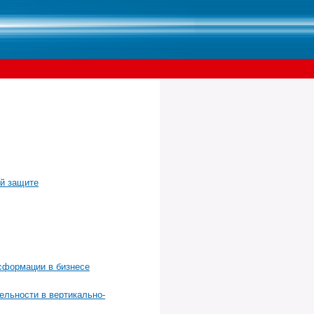
ой защите
сформации в бизнесе
ельности в вертикально-