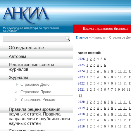
Международная литература по страхованию
Школа страхового бизнеса
Консалтинг
Главное
» Журналы » Страховое Де
Об издательстве
Архив изданий:
Авторам
2026
1
2
3
4 5 6
Редакционные советы
2025
1
2
3
4
5
6
журналов
2024
1
2
3
4
5
6
7
8
9
10
11
1
Журналы
2023
1
2
3
4
5
6
7
8
9
10
11
1
2022
1
2
3
4
5
6
7
8
9
10
11
1
Страховое Дело
2021
1
2
3
4
5
6
7
7
8
9
10
11
Страховое Право
12
Управление Риском
2020
1
2
3
4
5
6
7
8
9
10
11
1
2019
1
2
3
4
5
6
7
8
9
10
11
1
Правила рецензирования
научных статей. Правила
2018
1
2
3
4
5
6
7
8
9
10
11
1
направления и опубликования
2017
1
2
3
4
5
6
7
8
9
10
11
1
научных статей
2016
1
2
3
4
5
6
7
8
9
10
11
1