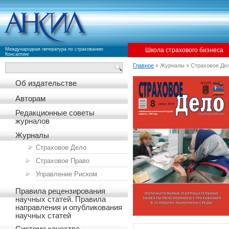
Международная литература по страхованию
Школа страхового бизнеса
Консалтинг
Главное
» Журналы » Страховое Де
Об издательстве
Авторам
Редакционные советы
журналов
Журналы
Страховое Дело
Страховое Право
Управление Риском
Правила рецензирования
научных статей. Правила
направления и опубликования
научных статей